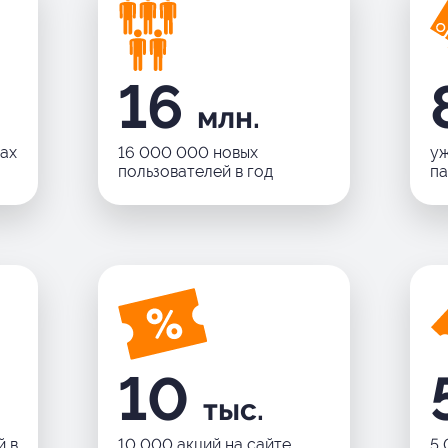
16
млн.
дах
16 000 000 новых
уж
пользователей в год
п
10
тыс.
й в
10 000 акций на сайте
5 