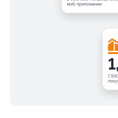
моб. приложении
1
1 50
поку