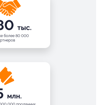
80
тыс.
е более 80 000
артнеров
5
млн.
000 000 проданных