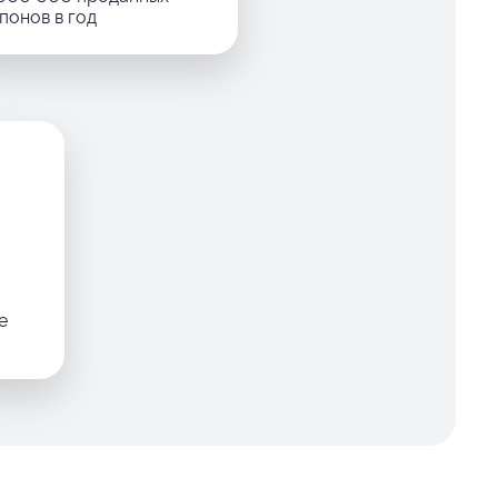
понов в год
е