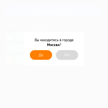
и регионов России
Связаться с нами
МОБИЛЬНОЕ ПРИЛОЖЕНИЕ
загрузить в
App Store
Вы находитесь в городе
Москва
?
загрузить в
Google Play
Да
Нет
загрузить в
AppGallery
КОМПАНИЯ
ИНФОРМАЦИЯ