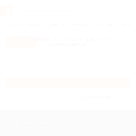
Услуги
Отели
Туры
Промокоды
Кэшбэк
Афиша 
Все скидки
- в мобильном приложении!
Скачать сейчас!
Главная
Отели
Урал
Магнитогорск
Магнитогорск
Без сортировки
+7 495 649-649-1
Для звонка из Москвы