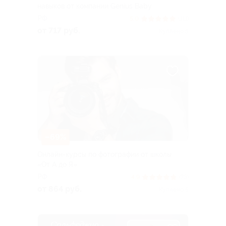
навыков от компании Genius Baby
РФ
5.0
(111)
от 717 руб.
Куплено 5
–69%
Онлайн-курсы по фотографии от школы
«От А до Я»
РФ
4.9
(73)
от 864 руб.
Куплено 5