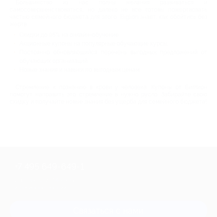
Большинство из нас полны желания развиваться и
самосовершенствоваться, но далеко не все готовы пожертвовать
частью семейного бюджета для этого. Biglion знает, как обойтись без
жертв:
Скидки до 95% на онлайн-обучение;
Акционные купоны на популярные обучающие курсы;
Постоянно обновляющийся перечень выгодных предложений от
обучающих организаций;
Новые знания и навыки по выгодным ценам.
Стремление к познанию в крови у человека. Купоны от Биглион
помогут направить это стремление в нужно русло. Забирайте свою
скидку и получайте новые знания без ущерба для семейного бюджета!
+7 495 649-649-1
Для звонка из Москвы
и регионов России
Связаться с нами