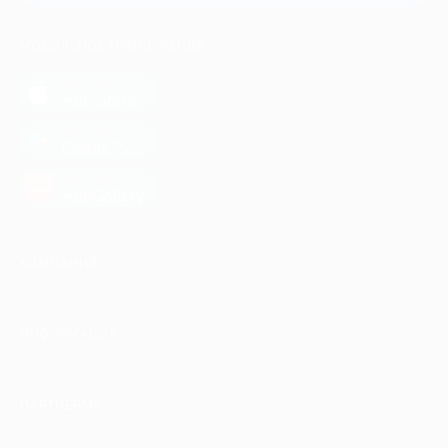
МОБИЛЬНОЕ ПРИЛОЖЕНИЕ
загрузить в
App Store
загрузить в
Google Play
загрузить в
AppGallery
КОМПАНИЯ
ИНФОРМАЦИЯ
ПАРТНЕРАМ