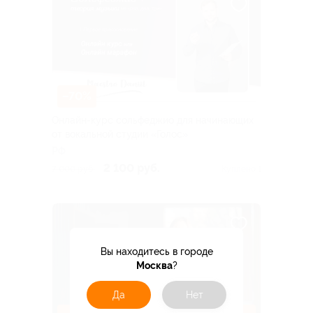
–70%
Онлайн-курс сольфеджио для начинающих
от вокальной студии «Голос»
РФ
2 100 руб.
7 000 руб.
Куплено 1
Вы находитесь в городе
Москва
?
Да
Нет