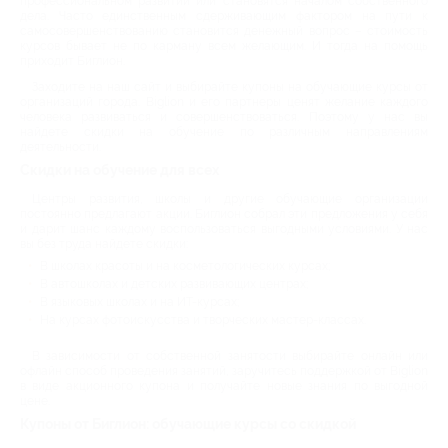
профессиональном развитии или становятся началом собственного
дела. Часто единственным сдерживающим фактором на пути к
самосовершенствованию становится денежный вопрос – стоимость
курсов бывает не по карману всем желающим. И тогда на помощь
приходит Биглион.
Заходите на наш сайт и выбирайте купоны на обучающие курсы от
организаций города. Biglion и его партнеры ценят желание каждого
человека развиваться и совершенствоваться. Поэтому у нас вы
найдете скидки на обучение по различным направлениям
деятельности.
Скидки на обучение для всех
Центры развития, школы и другие обучающие организации
постоянно предлагают акции. Биглион собрал эти предложения у себя
и дарит шанс каждому воспользоваться выгодными условиями. У нас
вы без труда найдете скидки:
В школах красоты и на косметологических курсах;
В автошколах и детских развивающих центрах;
В языковых школах и на ИТ-курсах;
На курсах фотоискусства и творческих мастер-классах.
В зависимости от собственной занятости выбирайте онлайн или
офлайн способ проведения занятий, заручитесь поддержкой от Biglion
в виде акционного купона и получайте новые знания по выгодной
цене.
Купоны от Биглион: обучающие курсы со скидкой