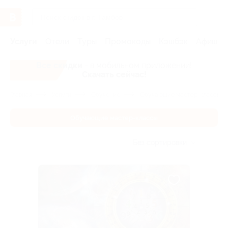
Услуги
Отели
Туры
Промокоды
Кэшбэк
Афиша 
Все скидки
- в мобильном приложении!
Скачать сейчас!
Главная
Услуги
Обучение
Обучающие мастер-классы
Обучающие мастер-классы
Без сортировки