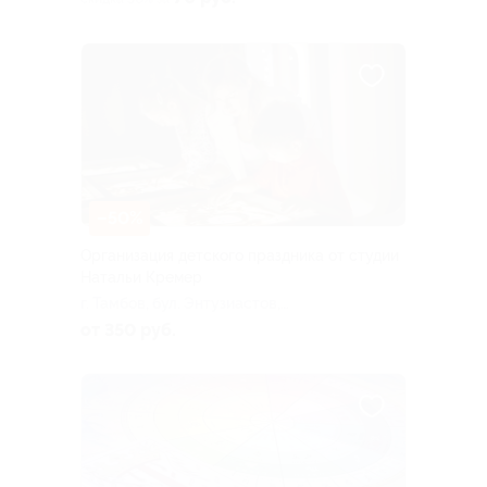
–50%
Организация детского праздника от студии
Натальи Кремер
г. Тамбов, бул. Энтузиастов,
д. 1н (ТЦ «Атриум»)
от 350 руб.