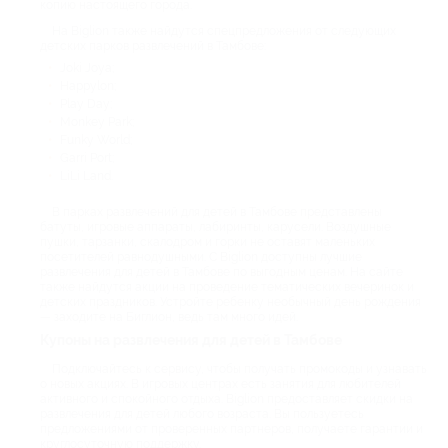
копию настоящего города.
На Biglion также найдутся спецпредложения от следующих
детских парков развлечений в Тамбове:
Joki Joya;
Happylon;
Play Day;
Monkey Park;
Funky World;
Garri Port;
LiLi Land.
В парках развлечений для детей в Тамбове представлены
батуты, игровые аппараты, лабиринты, карусели. Воздушные
пушки, тарзанки, скалодром и горки не оставят маленьких
посетителей равнодушными. С Biglion доступны лучшие
развлечения для детей в Тамбове по выгодным ценам. На сайте
также найдутся акции на проведение тематических вечеринок и
детских праздников. Устройте ребенку необычный день рождения
— заходите на Биглион, ведь там много идей.
Купоны на развлечения для детей в Тамбове
Подключайтесь к сервису, чтобы получать промокоды и узнавать
о новых акциях. В игровых центрах есть занятия для любителей
активного и спокойного отдыха. Biglion предоставляет скидки на
развлечения для детей любого возраста. Вы пользуетесь
предложениями от проверенных партнеров, получаете гарантии и
круглосуточную поддержку.