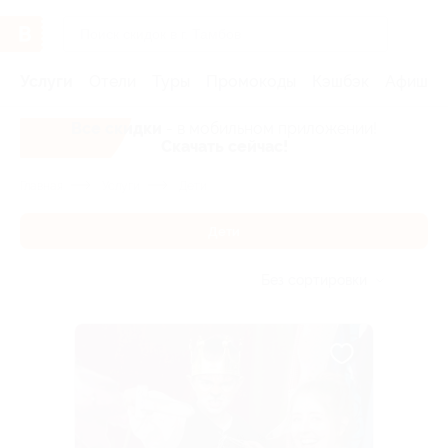
Услуги
Отели
Туры
Промокоды
Кэшбэк
Афиша 
Все скидки
- в мобильном приложении!
Скачать сейчас!
Главная
Услуги
Дети
Дети
Без сортировки