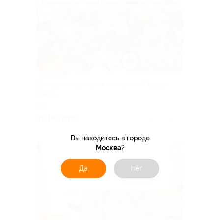
–50%
Домашние квесты от компании «Подари
квест»
РФ
от 145 руб.
Куплено 24
Вы находитесь в городе
Москва
?
Да
Нет