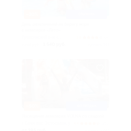
–30%
ОЛЬГИНКА
День развлечений на берегу моря
в аквапарке «Лето»
Туапсинский р-н, c.
3.8
(14)
Ольгинка, ул. Набережная,
1 540 руб.
2 200 руб.
Куплено 358
д. 2
–50%
ХИТ ПРОДАЖ
Посещение аквапарка VOLNA со скидкой
г. Сочи, пос. Эстосадок, ул.
4.4
(259)
Горная Карусель, д. 3, эт. 3
от 195 руб.
Куплено 4 097