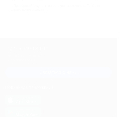
Приобретайте купоны на детские развлечения в Тамбове и
дарите детям радость!
+7 495 649-649-1
Для звонка из Москвы
и регионов России
Связаться с нами
МОБИЛЬНОЕ ПРИЛОЖЕНИЕ
загрузить в
App Store
загрузить в
Google Play