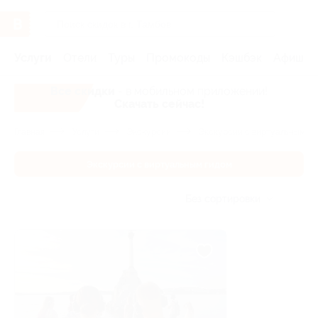
Услуги
Отели
Туры
Промокоды
Кэшбэк
Афиша 
Все скидки
- в мобильном приложении!
Скачать сейчас!
Главная
Услуги
Экскурсии
Экскурсии с виртуальным ги
Экскурсии с виртуальным гидом
Без сортировки