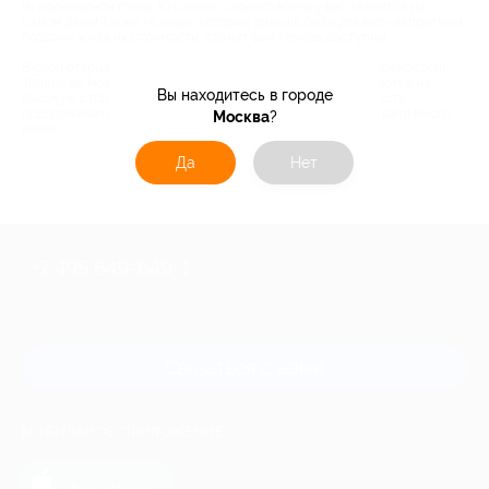
из полимерной глины. Кто знает, сколько всего у вас талантов на
самом деле! Также те вещи, которые раньше были для вас «запретным
плодом» из-за их стоимости, станут вам теперь доступны.
Biglion открывает для вас двери в мир безграничных возможностей!
Теперь вы можете не экономить на своем здоровье, не смотря на
Вы находитесь в городе
высокую стоимость приемов врачей. У вас есть возможность
поддерживать свою машину в идеальном состоянии, не тратя много
Москва
?
денег.
Да
Нет
+7 495 649-649-1
Для звонка из Москвы
и регионов России
Связаться с нами
МОБИЛЬНОЕ ПРИЛОЖЕНИЕ
загрузить в