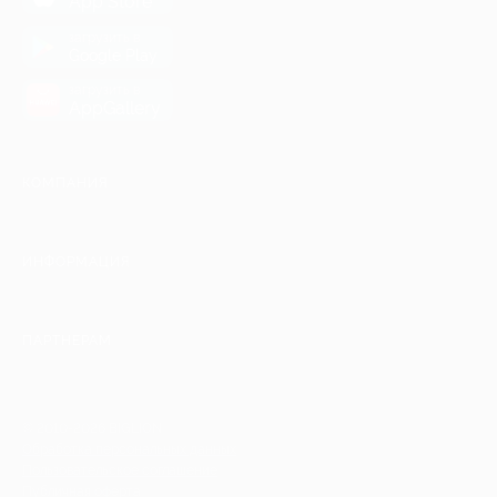
App Store
загрузить в
Google Play
загрузить в
AppGallery
КОМПАНИЯ
ИНФОРМАЦИЯ
ПАРТНЕРАМ
© 2010-2026 BIGLION
Обработка персональных данных
Пользовательское соглашение
Публичная оферта