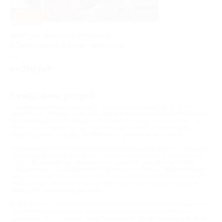
–50%
Билет на спектакль-променад
в Севастополе, Казане, Евпатории
РФ
от 250 руб.
Скидки на услуги
В современном мире вам могут предложить множество услуг! Но
зачастую их стоимость весьма ударяет по кошельку. Biglion помогает
своим пользователям решить эту проблему. Услуги по купонам – это
отличная возможность существенно сэкономить. Ведь компания
Biglion предлагает вам действительно сумасшедшие скидки!
Ужин в ресторане, установка пломбы или новая стрижка – теперь все
это и многое другое приобретет для вас новую цену! Взяв купон на
услугу, вы можете не сомневаться в качестве результата. Biglion
сотрудничает с проверенными партнерами, которые предоставляют
вам - пользователям сайта - услуги высокого качества. С каждым из
них договариваются о лучших условиях для вас. Только вам услуги
обойдутся значительно дешевле.
Мир скидок на услуги позволит вам не только ощутимо экономить на
привычных для вас вещах, но и опробовать для себя что-нибудь
новенькое. Кто-то захочет посетить занятия по фехтованию или лепке