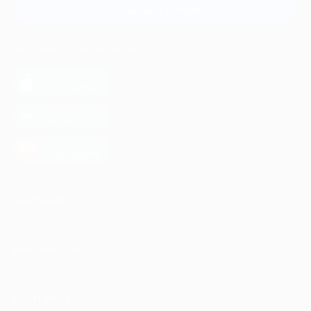
Связаться с нами
МОБИЛЬНОЕ ПРИЛОЖЕНИЕ
загрузить в
App Store
загрузить в
Google Play
загрузить в
AppGallery
КОМПАНИЯ
ИНФОРМАЦИЯ
ПАРТНЕРАМ