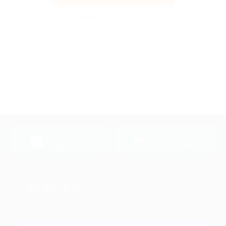
Акция до 31.08.2026
загрузить в
загрузить в
App Store
Google Play
+7 495 649-649-1
Для звонка из Москвы
и регионов России