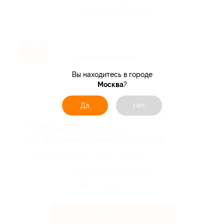
Акция до 12.08.2026
-14%
Вы находитесь в городе
Москва
?
Да
Нет
Скидка до 14% на занятия
по программированию в Skysmart!
Скидка действует для новых клиентов.
Поделиться с друзьями
Получить код