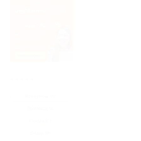
★
★
★
★
★
Все купоны (4)
Промокод (4)
Скидка (0)
Флаер (0)