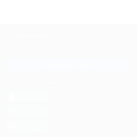
+7 495 649-649-1
Для звонка из Москвы
и регионов России
Связаться с нами
МОБИЛЬНОЕ ПРИЛОЖЕНИЕ
загрузить в
App Store
загрузить в
Google Play
загрузить в
AppGallery