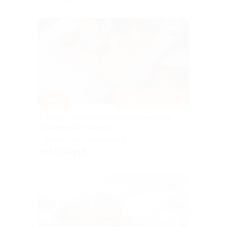
–40%
ЦЕНЫ СНИЖЕНЫ
3, 5 или 7 сеансов массажа от мастера
Селивановой Оксаны
г. Тамбов, ул. Свободная, д.
14
от 1 800 руб.