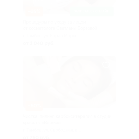
–35%
ЗАПИСАТЬСЯ ОНЛАЙН
Процедуры по уходу за лицом
от косметолога Светланы Борзовой
г. Тамбов, ул. Карла Маркса,
д. 225а
от 1 040 руб.
–50%
Чистка, пилинг, карбокситерапия в студии
красоты «Вереск»
г. Тамбов, ул. Свободная, д.
14
от 750 руб.