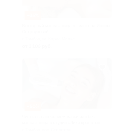
–35%
Векторный массаж лица от мастера Ирины
Остроуховой
г. Тамбов, ул. Карла Маркса,
д. 430
от 1 105 руб.
–50%
Чистка с нанесением маски или без,
массаж лица в студии «Лики красоты»
г. Тамбов, пос. Строитель,