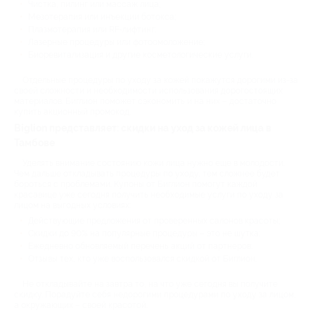
Чистка, пилинг или массаж лица;
Мезотерапия или инъекции ботокса;
Плазмотерапия или RF-лифтинг;
Лазерные процедуры или фотоомоложение;
Биоревитализация и другие косметологические услуги.
Отдельные процедуры по уходу за кожей покажутся дорогими из-за
своей сложности и необходимости использования дорогостоящих
материалов. Биглион поможет сэкономить и на них – достаточно
купить акционный промокод.
Biglion представляет: скидки на уход за кожей лица в
Тамбове
Уделять внимание состоянию кожи лица нужно еще в молодости.
Чем дальше откладывать процедуры по уходу, тем сложнее будет
бороться с проблемами. Купоны от Биглион помогут каждой
красавице уже сегодня получить необходимые услуги по уходу за
лицом на выгодных условиях:
Действующие предложения от проверенных салонов красоты;
Скидки до 90% на популярные процедуры – это не шутка;
Ежедневно обновляемый перечень акций от партнеров;
Отзывы тех, кто уже воспользовался скидкой от Биглион.
Не откладывайте на завтра то, на что уже сегодня вы получите
скидку. Порадуйте себя недорогими процедурами по уходу за лицом,
а окружающих – своей красотой.