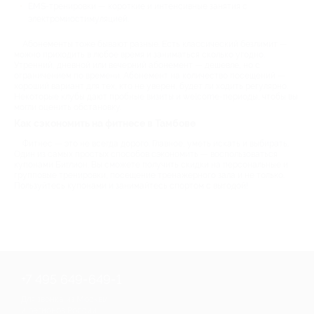
EMS-тренировки — короткие и интенсивные занятия с
электромиостимуляцией.
Абонементы тоже бывают разные. Есть классический безлимит —
можно приходить в любое время и заниматься сколько угодно.
Утренний, дневной или вечерний абонемент — дешевле, но с
ограничением по времени. Абонемент на количество посещений —
хороший вариант для тех, кто не уверен, будет ли ходить регулярно.
Некоторые клубы дают пробные визиты и welcome-периоды, чтобы вы
могли оценить обстановку.
Как сэкономить на фитнесе в Тамбове
Фитнес — это не всегда дорого. Главное, уметь искать и выбирать.
Один из самых простых способов сэкономить — воспользоваться
купонами Биглион. Вы сможете получить скидки на персональные и
групповые тренировки, посещение тренажерного зала и не только.
Пользуйтесь купонами и занимайтесь спортом с выгодой!
+7 495 649-649-1
Для звонка из Москвы
и регионов России