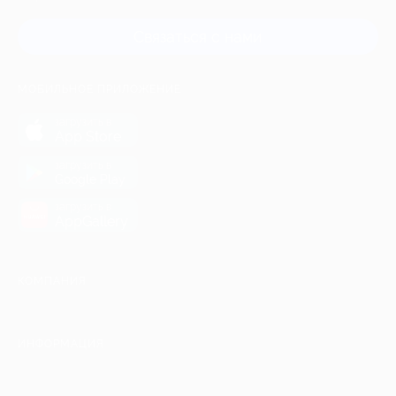
Связаться с нами
МОБИЛЬНОЕ ПРИЛОЖЕНИЕ
загрузить в
App Store
загрузить в
Google Play
загрузить в
AppGallery
КОМПАНИЯ
ИНФОРМАЦИЯ