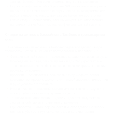
занятия, бассейн. Это один из самых популярных вариантов.
Бюджетные фитнес-клубы. Здесь нет SPA или велнес-ресторанов,
но для тех, кто хочет просто скинуть несколько килограммов или
набрать мышечную массу, тренажеров более чем достаточно.
Бутик-студии. Специализируются на конкретных направлениях,
например, только йога, пилатес или функциональный тренинг.
Скидки на фитнес с бассейном в Тамбове и тренажерные
залы
Современные фитнес-залы в Тамбовепредлагают десятки видов
тренировок. Вот лишь несколько востребованных направлений:
Функциональный тренинг — сочетание кардио и силовой нагрузки
(приседания, выпады, планка, прыжки и др.). Это укрепляет все
тело и позволяет сжечь большое количество калорий за короткий
промежуток времени.
Кроссфит — развивает выносливость и силу. Сюда относятся
круговые тренировки с элементами тяжелой атлетики, гимнастики
и функционального тренинга.
Йога и пилатес — отличный вариант для тех, кто хочет улучшить
осанку, гибкость и снизить уровень стресса.
Танцевальные направления — идеальны для тех, кому тяжело
заставить себя делать привычные упражнения.
Единоборства — MMA, борьба, бокс и многое другое. Во многих
фитнес-клубах есть мужские, женские и детские группы.