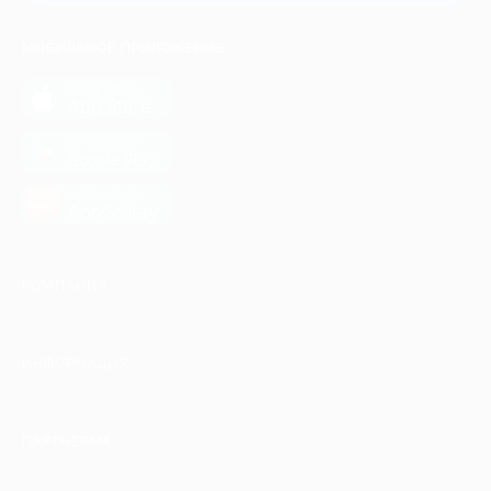
МОБИЛЬНОЕ ПРИЛОЖЕНИЕ
загрузить в
App Store
загрузить в
Google Play
загрузить в
AppGallery
КОМПАНИЯ
ИНФОРМАЦИЯ
ПАРТНЕРАМ