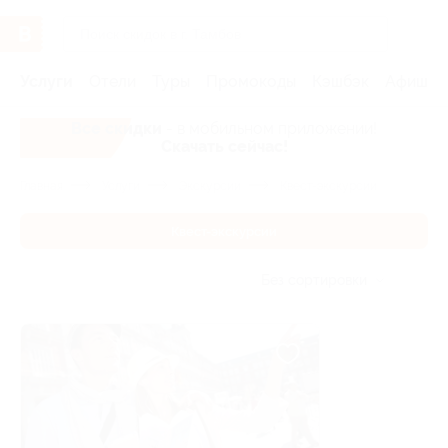
Услуги
Отели
Туры
Промокоды
Кэшбэк
Афиша 
Все скидки
- в мобильном приложении!
Скачать сейчас!
Главная
Услуги
Экскурсии
Квест-экскурсии
Квест-экскурсии
Без сортировки