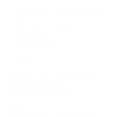
У такого мероприятия немало достоинств. В том числе:
Интерактивность – участники становятся частью сюжета. Они не
пассивные наблюдатели, как в классической экскурсионной
программе;
Разнообразие сценариев – можно выбрать тему по вкусу.
Например, исторические расследования, мистические квесты или
литературные маршруты.
Универсальность для всех возрастов – такое развлечение
понравится и взрослым, и детям.
Идеальный формат для праздников и корпоративов. Квест легко
адаптировать под компанию любого возраста и размера.
Альтернатива прогулкам – экскурсии-квесты часто проводятся на
свежем воздухе.
Живые эмоции за счет интерактива и вовлеченности.
Экскурсии-квесты – это больше, чем просто прогулка. Это
погружение в историю, культуру и атмосферу города через игру.
Такой формат раскрывает знакомые места по-новому, а для туристов
становится настоящим приключением.
Виды экскурсий-квестов на Биглион
На Biglion бывают разные варианты таких экскурсий со скидками.
Например:
Городские квесты с поиском артефактов и подсказок;
Тематические экскурсии – мистические, исторические,