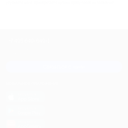
упускайте шанс: приобретайте купоны сразу после их появления!
+7 495 649-649-1
Для звонка из Москвы
и регионов России
Связаться с нами
МОБИЛЬНОЕ ПРИЛОЖЕНИЕ
загрузить в
App Store
загрузить в
Google Play
загрузить в
AppGallery