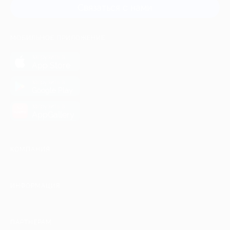
Связаться с нами
МОБИЛЬНОЕ ПРИЛОЖЕНИЕ
загрузить в
App Store
загрузить в
Google Play
загрузить в
AppGallery
КОМПАНИЯ
ИНФОРМАЦИЯ
ПАРТНЕРАМ