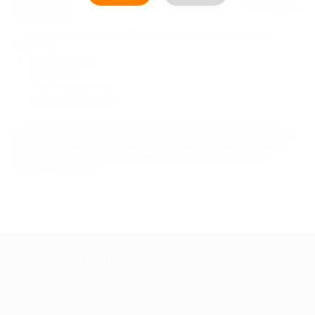
караоке в Тамбове цена будет намного ниже. Адреса, отзывы и другие
подробности вы сможете найти на сайте Биглион.
Караоке-вечер — отличный формат для разных мероприятий,
например:
день рождения;
корпоратив;
встреча с друзьями;
необычное свидание.
Иногда именно такие спонтанные вечера запоминаются лучше
всего. Если давно не выбирались «в люди» или хочется яркого вечера,
соберите компанию и отправляйтесь в караоке рядом в Тамбове. А
чтобы праздник был еще приятнее, не забывайте пользоваться
купонами на скидку!
+7 495 649-649-1
Для звонка из Москвы
и регионов России