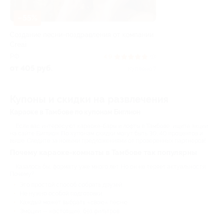
–55%
Создание песни-поздравления от компании
Creai
РФ
4.9
(9)
от 405 руб.
Куплено 7
Купоны и скидки на развлечения
Караоке в Тамбове по купонам Биглион
Если вас интересуют караоке-бары и лофты в Тамбове, ищите акции
на сайте Биглион. По купонам скидки могут быть 30, 40 процентов и
выше. Следите за новыми предложениями от проверенных партнеров!
Почему караоке-комнаты в Тамбове так популярны
Казалось бы, формату уже много лет. Но он не теряет актуальности.
Почему?
Это простой способ собрать друзей.
Не нужно особой подготовки.
Каждый может выбрать «свою» песню.
Эмоции — настоящие, без фильтров.