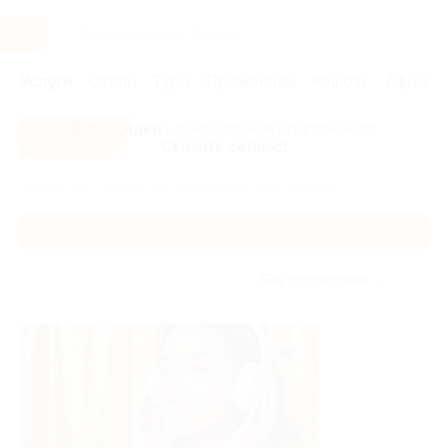
Услуги
Отели
Туры
Промокоды
Кэшбэк
Афиша 
Все скидки
- в мобильном приложении!
Скачать сейчас!
Главная
Услуги
Развлечения
Караоке
Караоке
Без сортировки