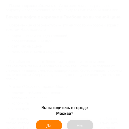
Песни в караоке объединяют. Даже если компания разная по
возрасту и предпочтениям, всегда найдется хит, который знают все.
Вечер в лофте с караоке в Тамбове по выгодной цене
Современные караоке-клубы — это не просто микрофон и экран с
текстом. Чаще всего это:
отдельные комнаты для компаний;
профессиональный звук;
свет, как на сцене;
меню с напитками и закусками.
Вы выбираете песню, берете микрофон — и в этот момент
становитесь главным человеком в комнате. Остальные подпевают,
снимают на видео, смеются, поддерживают. Кто-то начинает скромно,
почти шепотом. А через пару песен уже танцует и выкладывается по
полной.
Что петь? Здесь нет правил. Можно:
включить любимую поп-песню;
вспомнить хиты 90-х;
исполнить рок-балладу;
Вы находитесь в городе
спеть дуэтом и т. д.
Москва
?
Часто самые яркие моменты происходят, когда человек выбирает
песню, которая «его», и поет с душой. Даже если не идеально, зато
Да
Нет
искренне. И это дарит незабываемые впечатления. С купонами на