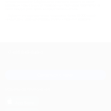
не переплачивайте. С Biglion легко и выгодно следить за своим
здоровьем. Новые акции от проверенных партнеров появляются на
сайте каждый день. Здесь же представлены отзывы.
Biglion — это круглосуточная поддержка, более 10 000 акций
каждый день, удобные способы оплаты и гарантия возврата.
+7 495 649-649-1
Для звонка из Москвы
и регионов России
Связаться с нами
МОБИЛЬНОЕ ПРИЛОЖЕНИЕ
загрузить в
App Store
загрузить в