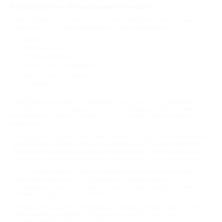
Ультразвуковое обследование со скидкой
Исследование считается достаточно информативным и комфортно
переносится. На сайте представлены разные варианты УЗИ:
Сердца;
Молочных желез;
Щитовидной железы;
Мягких тканей и лимфоузлов;
Предстательной железы;
Суставов и т. д.
УЗИ брюшной полости в Тамбове относится к числу наиболее
распространенных видов диагностики. Процедура подразумевает
обследование печени, желчного пузыря, поджелудочной железы и
селезенки.
На Biglion популярностью также пользуются купоны на УЗИ малого
таза в Тамбове. Еще есть акции на комплексные гинекологические
обследования, которые дополнительно включают в себя консультацию
гинеколога и забор биоматериала для лабораторных исследований.
С купонами Biglion на УЗИ в Тамбове цена очень выгодная, ведь
скидки составляют до 90%. Вы можете недорого сделать
исследование какого-то одного органа или даже целой системы,
например, сердечно-сосудистой.
Чтобы записаться на УЗИ брюшной полости, малого таза по низкой
цене в Тамбове, выбирайте скидочное предложение и покупайте