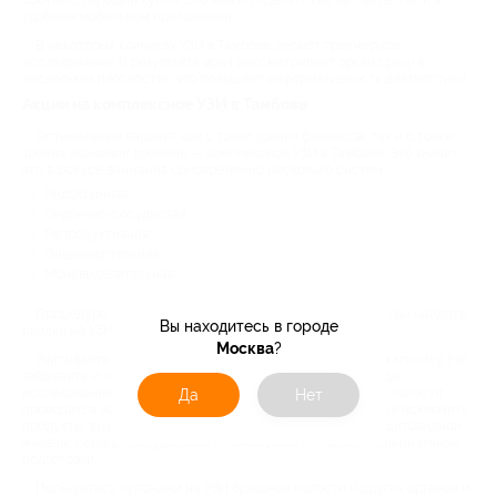
соответствующий купон. Это можно сделать как на сайте, так и в
удобном мобильном приложении.
В некоторых клиниках УЗИ в Тамбове делают трехмерное
исследование. В результате врач рассматривает орган сразу в
нескольких плоскостях, что повышает информативность диагностики.
Акции на комплексное УЗИ в Тамбове
Оптимальный вариант как с точки зрения финансов, так и с точки
зрения экономии времени — комплексное УЗИ в Тамбове. Это значит,
что в фокусе внимания одновременно несколько систем:
Эндокринная;
Сердечно-сосудистая;
Репродуктивная;
Пищеварительная;
Мочевыделительная.
Процедура в среднем занимает 30-40 минут. На Biglion вы найдете
Вы находитесь в городе
скидки на УЗИ сразу всех этих систем.
Москва
?
Учитывайте, что необходима предварительная запись в клинику. Не
забывайте и о правильной подготовке. Она зависит от вида
исследования. Например, диагностика органов брюшной полости
Да
Нет
проводится натощак, а еще необходимо за несколько дней исключить
продукты, вызывающие газообразование. Исследование щитовидной
железы, сердца, сосудов шеи и лимфоузлов не требует специальной
подготовки.
Пользуйтесь купонами на УЗИ брюшной полости и других органов и