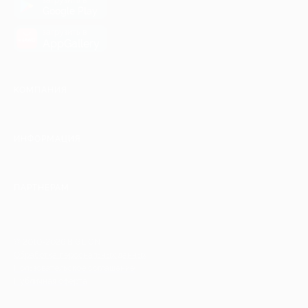
Google Play
загрузить в
AppGallery
КОМПАНИЯ
ИНФОРМАЦИЯ
ПАРТНЕРАМ
© 2010-2026 BIGLION
Обработка персональных данных
Пользовательское соглашение
Публичная оферта