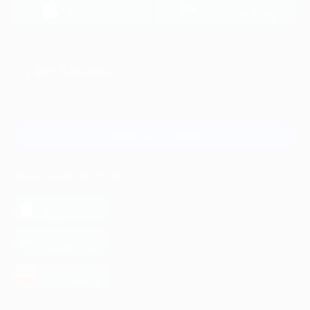
загрузить в
загрузить в
App Store
Google Play
+7 495 649-649-1
Для звонка из Москвы
и регионов России
Связаться с нами
МОБИЛЬНОЕ ПРИЛОЖЕНИЕ
загрузить в
App Store
загрузить в
Google Play
загрузить в
AppGallery