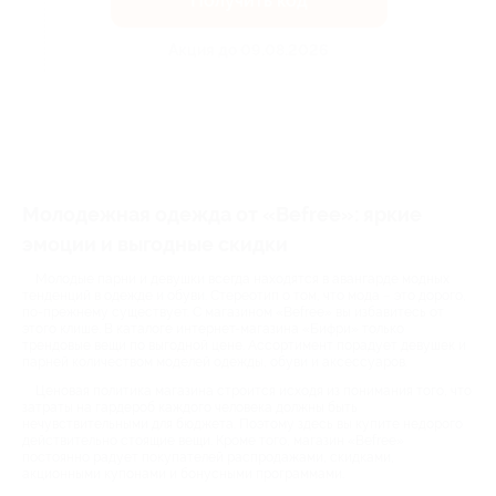
Получить код
Акция до 09.08.2026
Молодежная одежда от «Befree»: яркие
эмоции и выгодные скидки
Молодые парни и девушки всегда находятся в авангарде модных
тенденций в одежде и обуви. Стереотип о том, что мода – это дорого,
по-прежнему существует. С магазином «Befree» вы избавитесь от
этого клише. В каталоге интернет-магазина «Бифри» только
трендовые вещи по выгодной цене. Ассортимент порадует девушек и
парней количеством моделей одежды, обуви и аксессуаров.
Ценовая политика магазина строится исходя из понимания того, что
затраты на гардероб каждого человека должны быть
нечувствительными для бюджета. Поэтому здесь вы купите недорого
действительно стоящие вещи. Кроме того, магазин «Befree»
постоянно радует покупателей распродажами, скидками,
акционными купонами и бонусными программами.