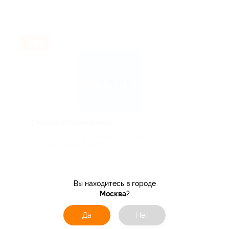
-20%
Скидка 20% на заказ!
Скидка 20% на всё для новых клиентов. На заказ
от любой суммы. Действует на бре...
Поделиться с друзьями
Вы находитесь в городе
Москва
?
Получить код
Да
Нет