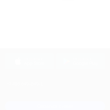
Акция до 31.12.2026
загрузить в
загрузить в
App Store
Google Play
+7 495 649-649-1
Для звонка из Москвы
и регионов России
Связаться с нами